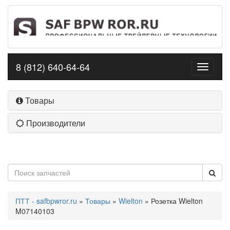
8 (812) 640-64-64
Toggle
navigati
Товары
Производители
ПТТ - safbpwror.ru
»
Товары
»
Wielton
» Розетка Wielton
M07140103