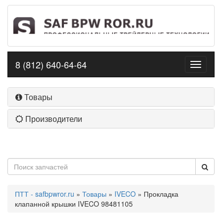
8 (812) 640-64-64
Toggle
navigati
Товары
Производители
ПТТ - safbpwror.ru
»
Товары
»
IVECO
» Прокладка
клапанной крышки IVECO 98481105