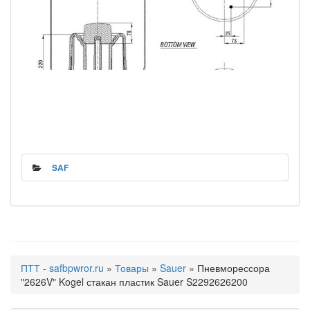
SAF
ПТТ - safbpwror.ru
»
Товары
»
Sauer
» Пневморессора
"2626V" Kogel стакан пластик Sauer S2292626200