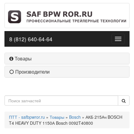
8 (812) 640-64-64
Toggle
navigati
Товары
Производители
ПТТ - safbpwror.ru
»
Товары
»
Bosch
» АКБ 215Ач BOSCH
T4 HEAVY DUTY 1150А Bosch 0092T40800