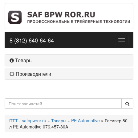
8 (812) 640-64-64
Toggle
navigati
Товары
Производители
ПТТ - safbpwror.ru
»
Товары
»
PE Automotive
» Ресивер 80
л PE Automotive 076.457-80A