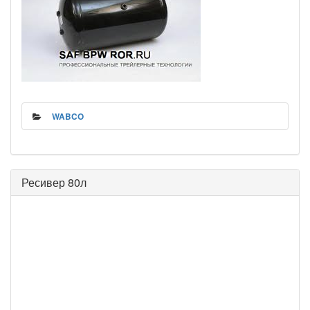
WABCO
Ресивер 80л