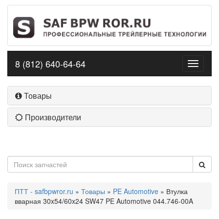
8 (812) 640-64-64
Toggle
navigati
Товары
Производители
ПТТ - safbpwror.ru
»
Товары
»
PE Automotive
» Втулка
вварная 30x54/60x24 SW47 PE Automotive 044.746-00A