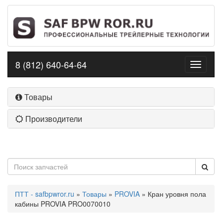
8 (812) 640-64-64
Toggle
navigati
Товары
Производители
ПТТ - safbpwror.ru
»
Товары
»
PROVIA
» Кран уровня пола
кабины PROVIA PRO0070010