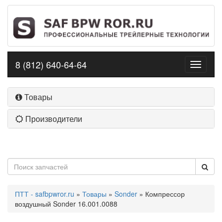
8 (812) 640-64-64
Toggle
navigati
Товары
Производители
ПТТ - safbpwror.ru
»
Товары
»
Sonder
» Компрессор
воздушный Sonder 16.001.0088