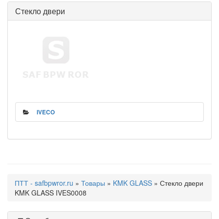
Стекло двери
IVECO
ПТТ - safbpwror.ru
»
Товары
»
KMK GLASS
» Стекло двери
KMK GLASS IVES0008