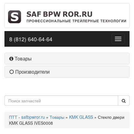
8 (812) 640-64-64
Toggle
navigati
Товары
Производители
ПТТ - safbpwror.ru
»
Товары
»
KMK GLASS
» Стекло двери
KMK GLASS IVES0008