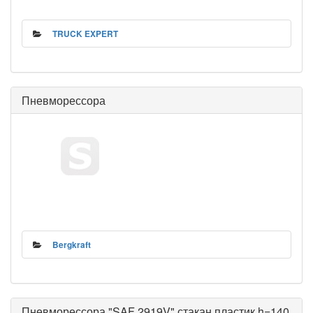
TRUCK EXPERT
Пневморессора
Bergkraft
Пневморессора "SAF 2919V" стакан пластик h=140