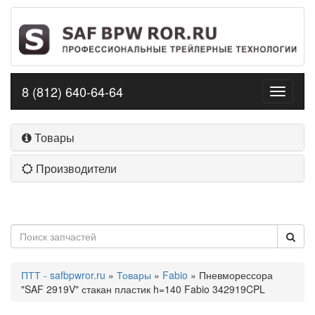
8 (812) 640-64-64
Toggle
navigati
Товары
Производители
ПТТ - safbpwror.ru
»
Товары
»
Fabio
» Пневморессора
"SAF 2919V" стакан пластик h=140 Fabio 342919CPL