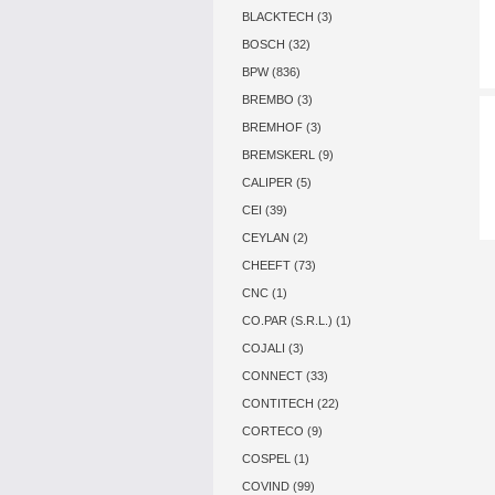
BLACKTECH (3)
BOSCH (32)
BPW (836)
BREMBO (3)
BREMHOF (3)
BREMSKERL (9)
CALIPER (5)
CEI (39)
CEYLAN (2)
CHEEFT (73)
CNC (1)
CO.PAR (S.R.L.) (1)
COJALI (3)
CONNECT (33)
CONTITECH (22)
CORTECO (9)
COSPEL (1)
COVIND (99)