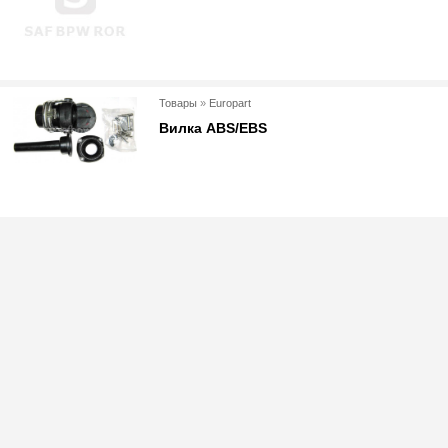
Товары
»
Europart
Вилка ABS/EBS