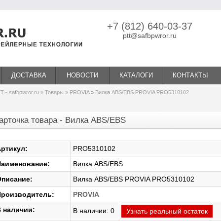
+7 (812) 640-03-37
ptt@safbpwror.ru
ДОСТАВКА
НОВОСТИ
КАТАЛОГИ
КОНТАКТЫ
Т - safbpwror.ru
»
Товары
»
PROVIA
» Вилка ABS/EBS PROVIA PRO5310102
арточка товара - Вилка ABS/EBS
ртикул:
PRO5310102
аименование:
Вилка ABS/EBS
писание:
Вилка ABS/EBS PROVIA PRO5310102
роизводитель:
PROVIA
 наличии:
В наличии: 0
Узнать реальный остаток