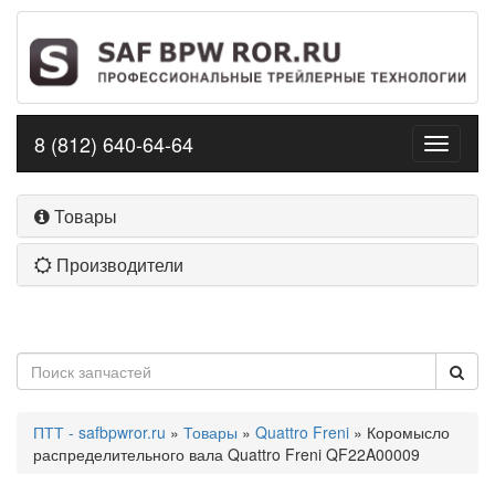
8 (812) 640-64-64
Toggle
navigati
Товары
Производители
ПТТ - safbpwror.ru
»
Товары
»
Quattro Freni
» Коромысло
распределительного вала Quattro Freni QF22A00009