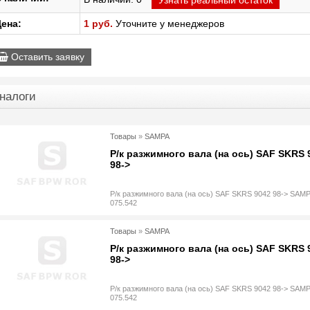
Узнать реальный остаток
ена:
1 руб.
Уточните у менеджеров
Оставить заявку
налоги
Товары
»
SAMPA
Р/к разжимного вала (на ось) SAF SKRS 
98->
Р/к разжимного вала (на ось) SAF SKRS 9042 98-> SAMP
075.542
Товары
»
SAMPA
Р/к разжимного вала (на ось) SAF SKRS 
98->
Р/к разжимного вала (на ось) SAF SKRS 9042 98-> SAMP
075.542