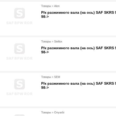
Товары
»
Alon
Р/к разжимного вала (на ось) SAF SKRS 
98->
Товары
»
Stellox
Р/к разжимного вала (на ось) SAF SKRS 
98->
Товары
»
SEM
Р/к разжимного вала (на ось) SAF SKRS 
98->
Товары
»
Onyarbi