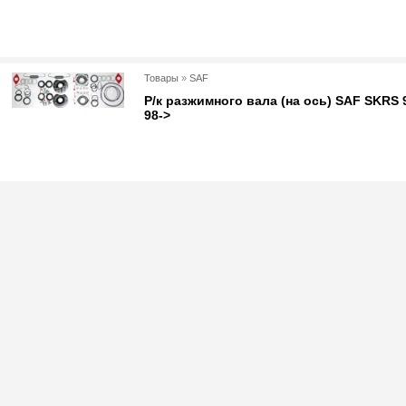
Товары
»
SAF
Р/к разжимного вала (на ось) SAF SKRS 
98->