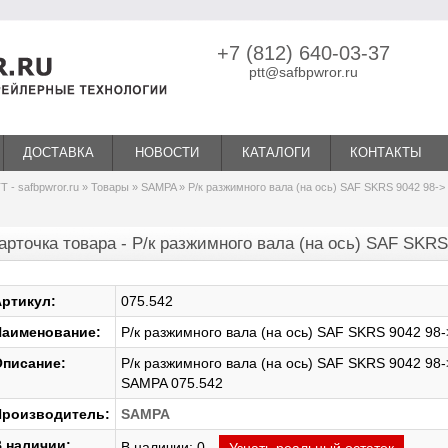
+7 (812) 640-03-37
ptt@safbpwror.ru
ДОСТАВКА
НОВОСТИ
КАТАЛОГИ
КОНТАКТЫ
Т - safbpwror.ru
»
Товары
»
SAMPA
» Р/к разжимного вала (на ось) SAF SKRS 9042 98->
арточка товара - Р/к разжимного вала (на ось) SAF SKRS
ртикул:
075.542
аименование:
Р/к разжимного вала (на ось) SAF SKRS 9042 98-
писание:
Р/к разжимного вала (на ось) SAF SKRS 9042 98-
SAMPA 075.542
роизводитель:
SAMPA
 наличии:
В наличии: 0