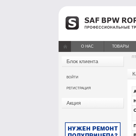
О НАС
ТОВАРЫ
ПТ
Блок клиента
К
ВОЙТИ
РЕГИСТРАЦИЯ
А
Н
Акция
О
П
В