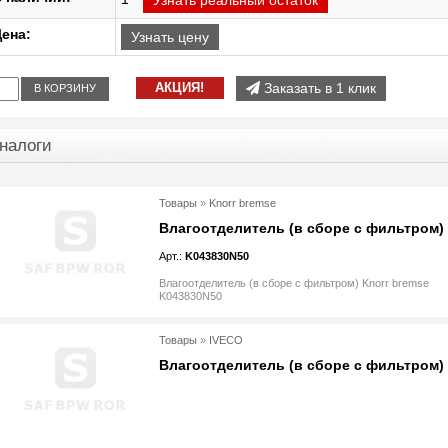
Узнать реальный остаток
ена:
Узнать цену
АКЦИЯ!
Заказать в 1 клик
В КОРЗИНУ
налоги
Товары
»
Knorr bremse
Влагоотделитель (в сборе с фильтром)
Арт.:
K043830N50
Влагоотделитель (в сборе с фильтром) Knorr bremse
K043830N50
Товары
»
IVECO
Влагоотделитель (в сборе с фильтром)