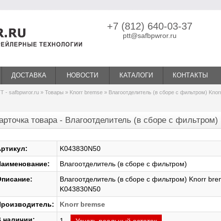
+7 (812) 640-03-37
ptt@safbpwror.ru
ДОСТАВКА
НОВОСТИ
КАТАЛОГИ
КОНТАКТЫ
Т - safbpwror.ru
»
Товары
»
Knorr bremse
» Влагоотделитель (в сборе с фильтром) Kno
арточка товара - Влагоотделитель (в сборе с фильтром)
ртикул:
K043830N50
аименование:
Влагоотделитель (в сборе с фильтром)
писание:
Влагоотделитель (в сборе с фильтром) Knorr br
K043830N50
роизводитель:
Knorr bremse
 наличии:
1