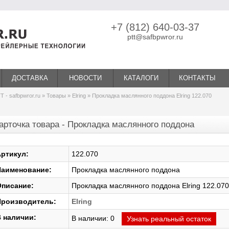
+7 (812) 640-03-37
ptt@safbpwror.ru
ДОСТАВКА
НОВОСТИ
КАТАЛОГИ
КОНТАКТЫ
Т - safbpwror.ru
»
Товары
»
Elring
» Прокладка маслянного поддона Elring 122.070
арточка товара - Прокладка маслянного поддона
ртикул:
122.070
аименование:
Прокладка маслянного поддона
писание:
Прокладка маслянного поддона Elring 122.070
роизводитель:
Elring
 наличии:
В наличии: 0
Узнать реальный остаток